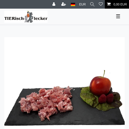
EUR
0,00 EUR
☰