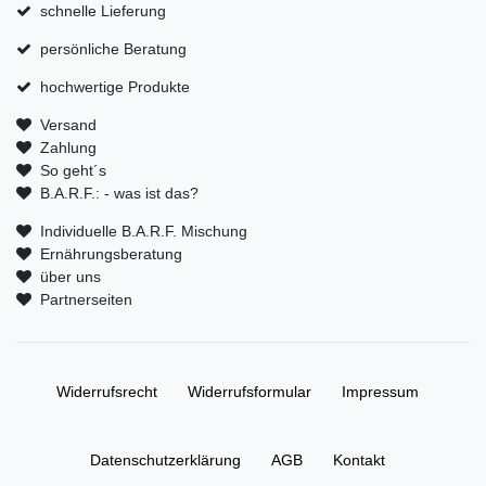
schnelle Lieferung
persönliche Beratung
hochwertige Produkte
Versand
Zahlung
So geht´s
B.A.R.F.: - was ist das?
Individuelle B.A.R.F. Mischung
Ernährungsberatung
über uns
Partnerseiten
Widerrufs­recht
Widerrufs­formular
Impressum
Daten­schutz­erklärung
AGB
Kontakt