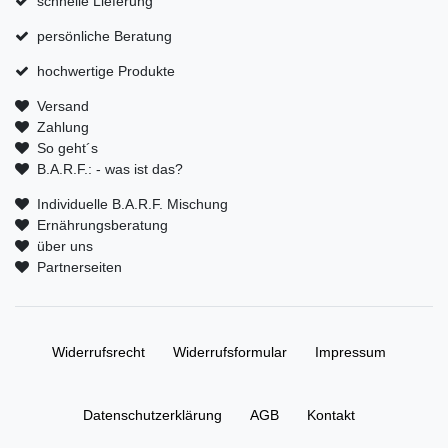
schnelle Lieferung
persönliche Beratung
hochwertige Produkte
Versand
Zahlung
So geht´s
B.A.R.F.: - was ist das?
Individuelle B.A.R.F. Mischung
Ernährungsberatung
über uns
Partnerseiten
Widerrufs­recht
Widerrufs­formular
Impressum
Daten­schutz­erklärung
AGB
Kontakt