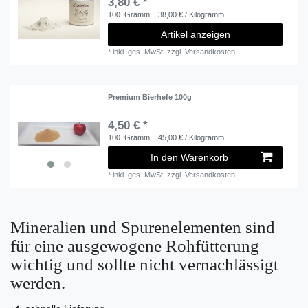
3,80 € *
100
Gramm
| 38,00 € / Kilogramm
Artikel anzeigen
*
inkl. ges. MwSt.
zzgl.
Versandkosten
Premium Bierhefe 100g
4,50 € *
100
Gramm
| 45,00 € / Kilogramm
In den Warenkorb
*
inkl. ges. MwSt.
zzgl.
Versandkosten
Mineralien und Spurenelementen sind
für eine ausgewogene Rohfütterung
wichtig und sollte nicht vernachlässigt
werden.