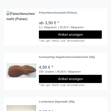
Fleischknochenmehl (Pulver)
ab 3,50 € *
0.1
Kilogramm
| 35,00 € / Kilogramm
Artikel anzeigen
*
inkl. ges. MwSt.
zzgl.
Versandkosten
hochwertige Hagebuttenschalenmehl 100g
4,50 € *
100
Gramm
| 45,00 € / Kilogramm
Artikel anzeigen
*
inkl. ges. MwSt.
zzgl.
Versandkosten
Lunderland Algenkalk 100g