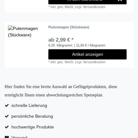
*
inkl. ges. MwSt.
zzgl.
Versandkosten
Putenmagen (Stückware)
ab 2,99 € *
0.25
Kilogramm
| 11,96 € / Kilogramm
Artikel anzeigen
*
inkl. ges. MwSt.
zzgl.
Versandkosten
Hier finden Sie eine breite Auswahl an Geflügelprodukten, diese
ermöglicht Ihnen einen abwechslungsreichen Speiseplan.
schnelle Lieferung
persönliche Beratung
hochwertige Produkte
Versand