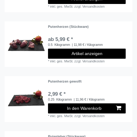
*
inkl. ges. MwSt.
zzgl.
Versandkosten
Putenherzen (Stückware)
ab 5,99 € *
0.5
Kilogramm
| 11,98 € / Kilogramm
Artikel anzeigen
*
inkl. ges. MwSt.
zzgl.
Versandkosten
Putenherzen gewolft
2,99 € *
0.25
Kilogramm
| 11,96 € / Kilogramm
In den Warenkorb
*
inkl. ges. MwSt.
zzgl.
Versandkosten
Putenleber (Stückware)