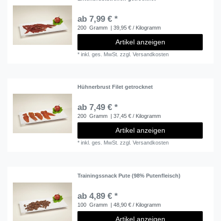
ab 7,99 € *
200
Gramm
| 39,95 € / Kilogramm
Artikel anzeigen
*
inkl. ges. MwSt.
zzgl.
Versandkosten
Hühnerbrust Filet getrocknet
ab 7,49 € *
200
Gramm
| 37,45 € / Kilogramm
Artikel anzeigen
*
inkl. ges. MwSt.
zzgl.
Versandkosten
Trainingssnack Pute (98% Putenfleisch)
ab 4,89 € *
100
Gramm
| 48,90 € / Kilogramm
Artikel anzeigen