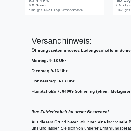
ab 4,49 € *
ab 13,
100
Gramm
0.5
Kilog
*
inkl. ges. MwSt.
zzgl.
Versandkosten
*
inkl. ges
Versandhinweis:
Öffnungszeiten unseres Ladengeschäfts in Schier
Montag: 9-13 Uhr
Dienstag 9-13 Uhr
Donnerstag: 9-13 Uhr
Hauptstraße 7, 84069 Schierling (ehem. Metzgerei 
Ihre Zufriedenheit ist unser Bestreben!
Aus diesem Grund bieten wir Ihnen eine individuelle
uns und lassen Sie sich von unserer Ernährungsberate