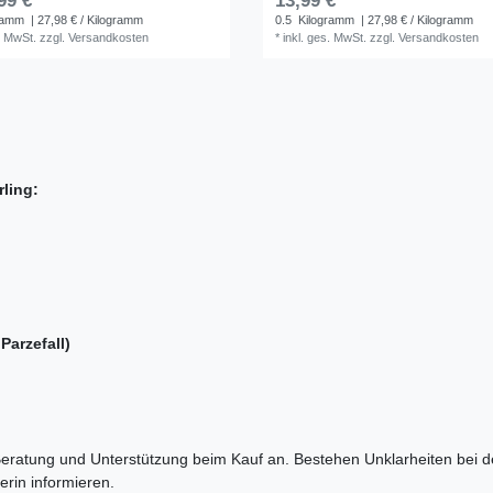
99 € *
13,99 € *
ramm
| 27,98 € / Kilogramm
0.5
Kilogramm
| 27,98 € / Kilogramm
. MwSt.
zzgl.
Versandkosten
*
inkl. ges. MwSt.
zzgl.
Versandkosten
ling:
Parzefall)
 Beratung und Unterstützung beim Kauf an. Bestehen Unklarheiten bei 
rin informieren.