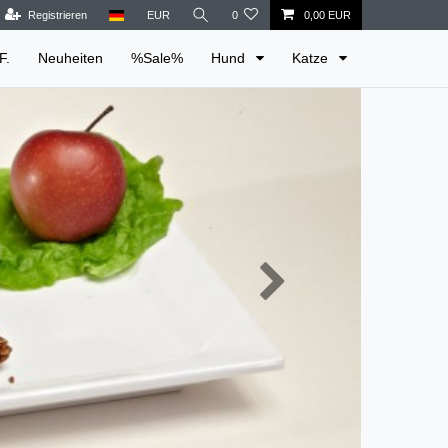
Registrieren
EUR
0
0,00 EUR
F.
Neuheiten
%Sale%
Hund
Katze
Nächste