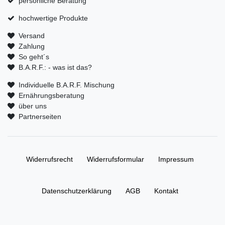
persönliche Beratung
hochwertige Produkte
Versand
Zahlung
So geht´s
B.A.R.F.: - was ist das?
Individuelle B.A.R.F. Mischung
Ernährungsberatung
über uns
Partnerseiten
Widerrufs­recht
Widerrufs­formular
Impressum
Daten­schutz­erklärung
AGB
Kontakt