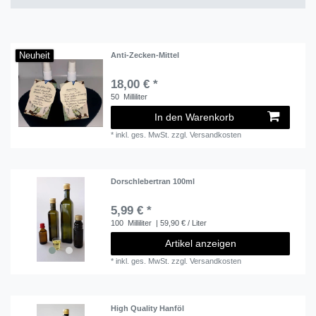
Neuheit
Anti-Zecken-Mittel
18,00 € *
50
Milliliter
In den Warenkorb
*
inkl. ges. MwSt.
zzgl.
Versandkosten
Dorschlebertran 100ml
5,99 € *
100
Milliliter
| 59,90 € / Liter
Artikel anzeigen
*
inkl. ges. MwSt.
zzgl.
Versandkosten
High Quality Hanföl