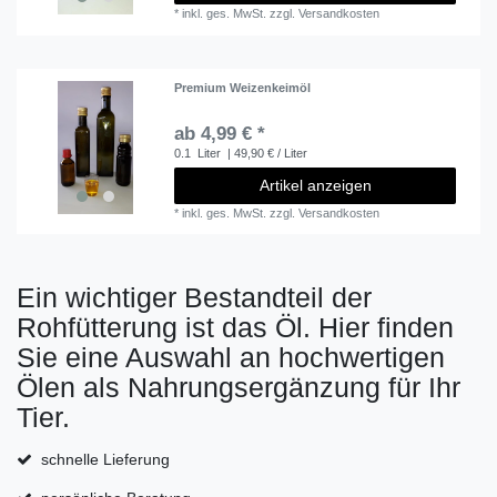
*
inkl. ges. MwSt.
zzgl.
Versandkosten
Premium Weizenkeimöl
ab 4,99 € *
0.1
Liter
| 49,90 € / Liter
Artikel anzeigen
*
inkl. ges. MwSt.
zzgl.
Versandkosten
Ein wichtiger Bestandteil der
Rohfütterung ist das Öl. Hier finden
Sie eine Auswahl an hochwertigen
Ölen als Nahrungsergänzung für Ihr
Tier.
schnelle Lieferung