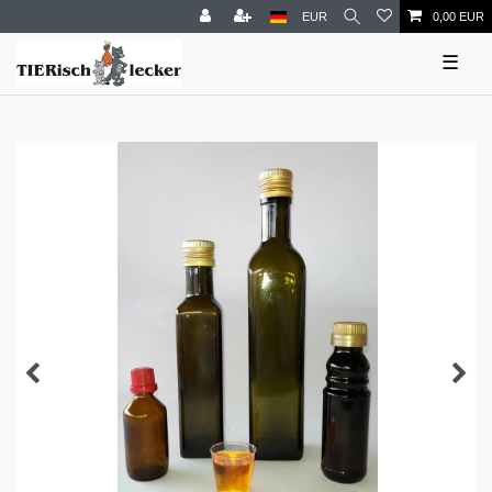
EUR
0,00 EUR
☰