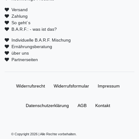
Versand
Zahlung
So geht´s
B.A.R.F.: - was ist das?
Individuelle B.A.R.F. Mischung
Ernährungsberatung
über uns
Partnerseiten
Widerrufs­recht
Widerrufs­formular
Impressum
Daten­schutz­erklärung
AGB
Kontakt
© Copyright 2026 | Alle Rechte vorbehalten.