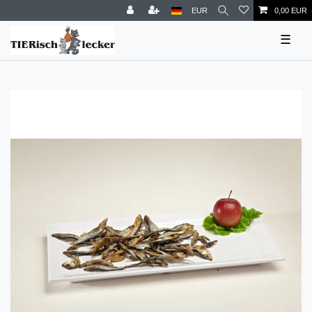
EUR
0,00 EUR
☰