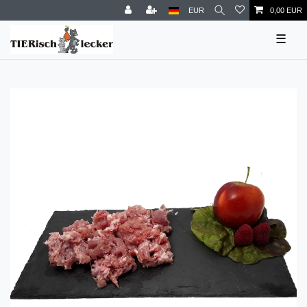
EUR
0,00 EUR
☰