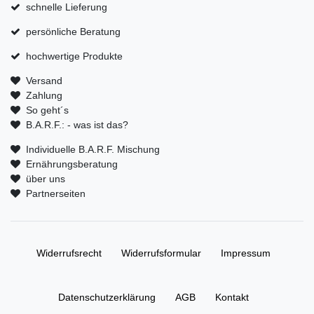
schnelle Lieferung
persönliche Beratung
hochwertige Produkte
Versand
Zahlung
So geht´s
B.A.R.F.: - was ist das?
Individuelle B.A.R.F. Mischung
Ernährungsberatung
über uns
Partnerseiten
Widerrufs­recht
Widerrufs­formular
Impressum
Daten­schutz­erklärung
AGB
Kontakt