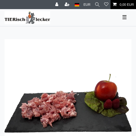
EUR
0,00 EUR
☰