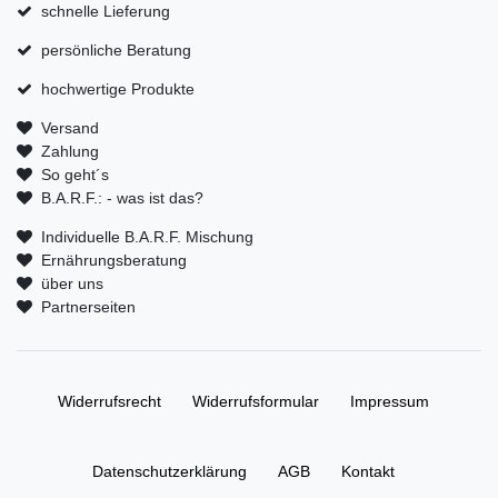
schnelle Lieferung
persönliche Beratung
hochwertige Produkte
Versand
Zahlung
So geht´s
B.A.R.F.: - was ist das?
Individuelle B.A.R.F. Mischung
Ernährungsberatung
über uns
Partnerseiten
Widerrufs­recht
Widerrufs­formular
Impressum
Daten­schutz­erklärung
AGB
Kontakt