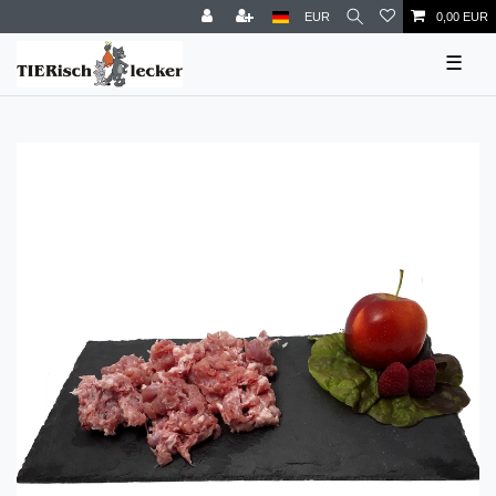
EUR
0,00 EUR
☰