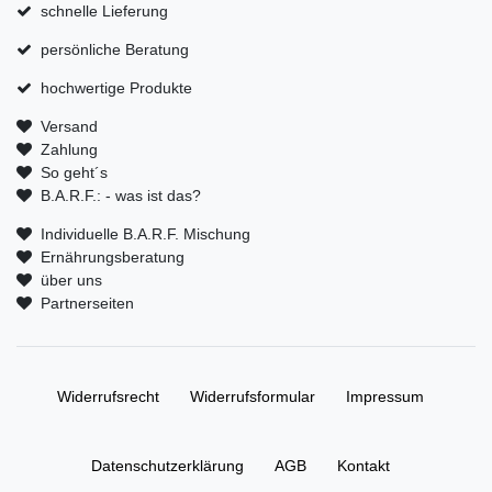
schnelle Lieferung
persönliche Beratung
hochwertige Produkte
Versand
Zahlung
So geht´s
B.A.R.F.: - was ist das?
Individuelle B.A.R.F. Mischung
Ernährungsberatung
über uns
Partnerseiten
Widerrufs­recht
Widerrufs­formular
Impressum
Daten­schutz­erklärung
AGB
Kontakt