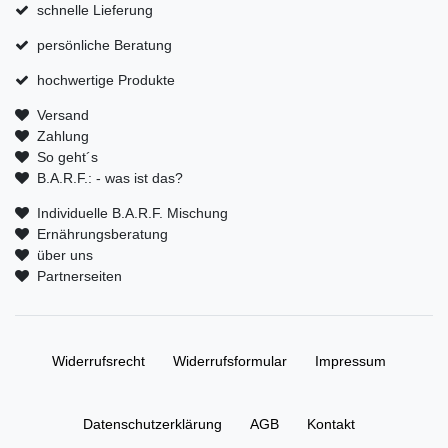
schnelle Lieferung
persönliche Beratung
hochwertige Produkte
Versand
Zahlung
So geht´s
B.A.R.F.: - was ist das?
Individuelle B.A.R.F. Mischung
Ernährungsberatung
über uns
Partnerseiten
Widerrufs­recht
Widerrufs­formular
Impressum
Daten­schutz­erklärung
AGB
Kontakt