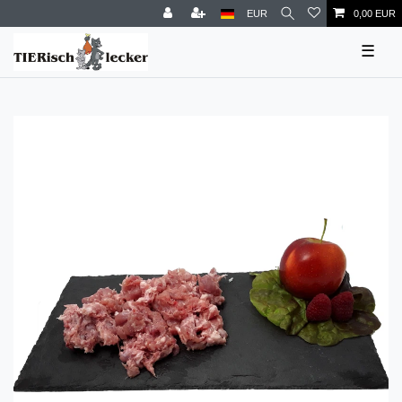
EUR
0,00 EUR
☰