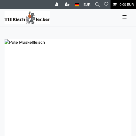
EUR
0,00 EUR
☰