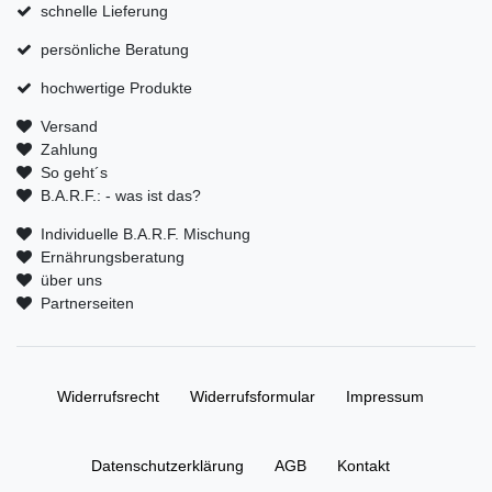
schnelle Lieferung
persönliche Beratung
hochwertige Produkte
Versand
Zahlung
So geht´s
B.A.R.F.: - was ist das?
Individuelle B.A.R.F. Mischung
Ernährungsberatung
über uns
Partnerseiten
Widerrufs­recht
Widerrufs­formular
Impressum
Daten­schutz­erklärung
AGB
Kontakt