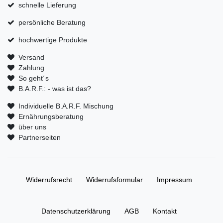
schnelle Lieferung
persönliche Beratung
hochwertige Produkte
Versand
Zahlung
So geht´s
B.A.R.F.: - was ist das?
Individuelle B.A.R.F. Mischung
Ernährungsberatung
über uns
Partnerseiten
Widerrufs­recht
Widerrufs­formular
Impressum
Daten­schutz­erklärung
AGB
Kontakt