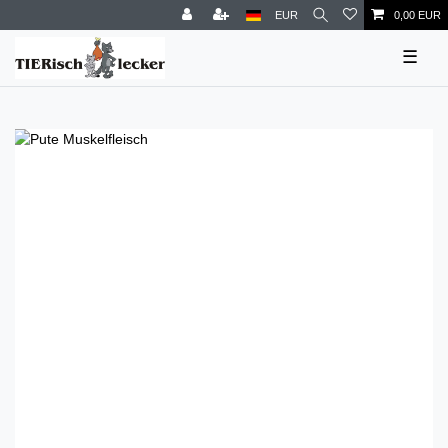
EUR
0,00 EUR
☰