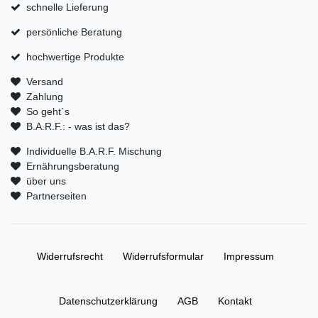
schnelle Lieferung
persönliche Beratung
hochwertige Produkte
Versand
Zahlung
So geht´s
B.A.R.F.: - was ist das?
Individuelle B.A.R.F. Mischung
Ernährungsberatung
über uns
Partnerseiten
Widerrufs­recht
Widerrufs­formular
Impressum
Daten­schutz­erklärung
AGB
Kontakt