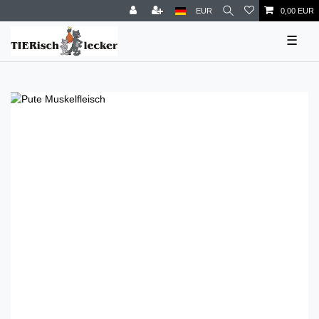
EUR
0,00 EUR
☰