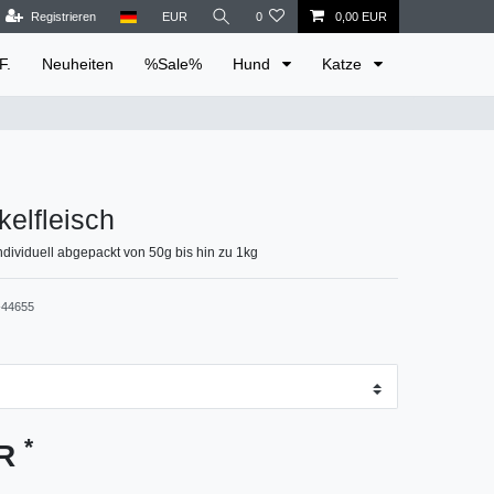
Registrieren
EUR
0
0,00 EUR
F.
Neuheiten
%Sale%
Hund
Katze
elfleisch
ndividuell abgepackt von 50g bis hin zu 1kg
44655
*
UR