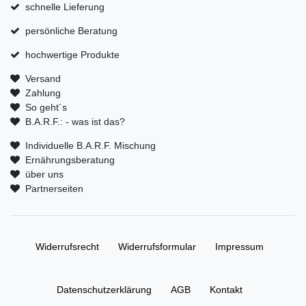
schnelle Lieferung
persönliche Beratung
hochwertige Produkte
Versand
Zahlung
So geht´s
B.A.R.F.: - was ist das?
Individuelle B.A.R.F. Mischung
Ernährungsberatung
über uns
Partnerseiten
Widerrufs­recht
Widerrufs­formular
Impressum
Daten­schutz­erklärung
AGB
Kontakt