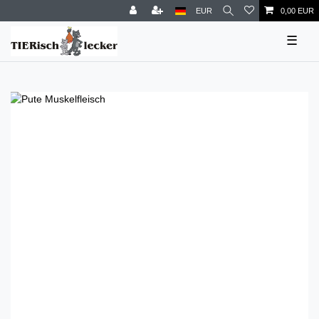
EUR
0,00 EUR
☰