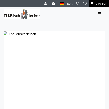
EUR
0,00 EUR
☰