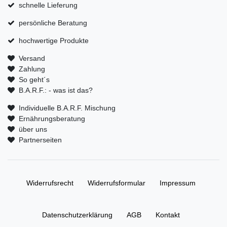
schnelle Lieferung
persönliche Beratung
hochwertige Produkte
Versand
Zahlung
So geht´s
B.A.R.F.: - was ist das?
Individuelle B.A.R.F. Mischung
Ernährungsberatung
über uns
Partnerseiten
Widerrufs­recht
Widerrufs­formular
Impressum
Daten­schutz­erklärung
AGB
Kontakt