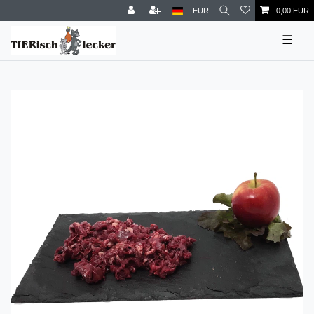
EUR
0,00 EUR
☰