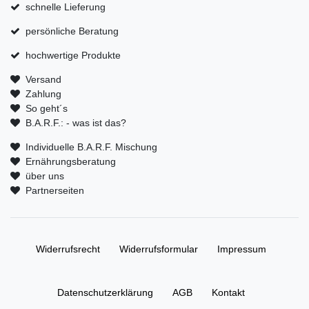
schnelle Lieferung
persönliche Beratung
hochwertige Produkte
Versand
Zahlung
So geht´s
B.A.R.F.: - was ist das?
Individuelle B.A.R.F. Mischung
Ernährungsberatung
über uns
Partnerseiten
Widerrufs­recht
Widerrufs­formular
Impressum
Daten­schutz­erklärung
AGB
Kontakt