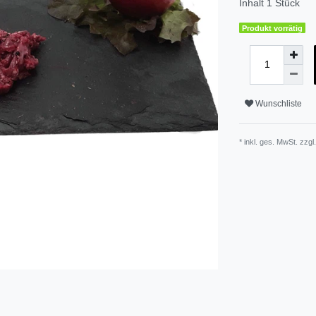
Inhalt
1
Stück
Produkt vorrätig
Wunschliste
* inkl. ges. MwSt. zzgl