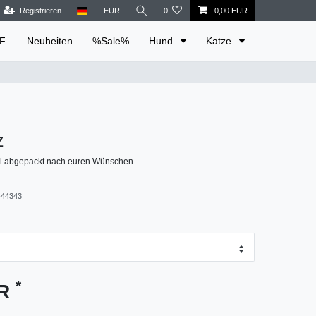
Registrieren
EUR
0
0,00 EUR
F.
Neuheiten
%Sale%
Hund
Katze
z
ll abgepackt nach euren Wünschen
44343
*
UR