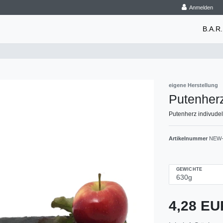
Anmelden
B.A.R.
eigene Herstellung
Putenher
Putenherz indivude
Artikelnummer
NEW-
GEWICHTE
4,28 E