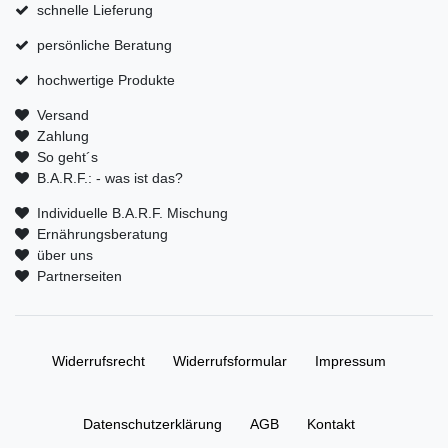
schnelle Lieferung
persönliche Beratung
hochwertige Produkte
Versand
Zahlung
So geht´s
B.A.R.F.: - was ist das?
Individuelle B.A.R.F. Mischung
Ernährungsberatung
über uns
Partnerseiten
Widerrufs­recht
Widerrufs­formular
Impressum
Daten­schutz­erklärung
AGB
Kontakt