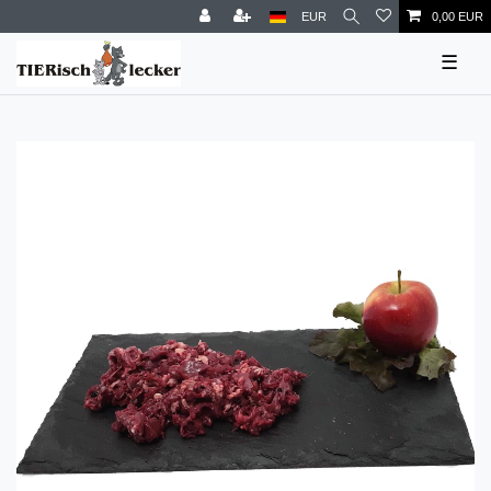
EUR
0,00 EUR
☰