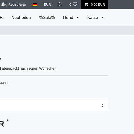
Registrieren
EUR
0
0,00 EUR
F.
Neuheiten
%Sale%
Hund
Katze
z
ll abgepackt nach euren Wünschen
44353
*
UR