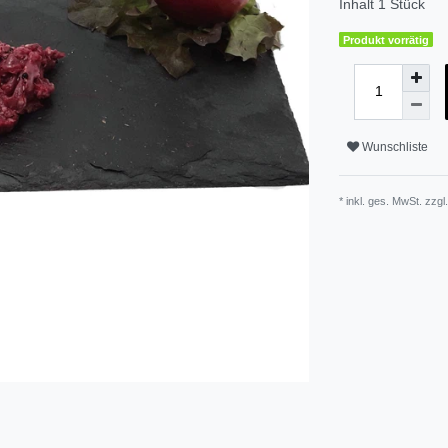
Inhalt
1
Stück
Produkt vorrätig
Wunschliste
* inkl. ges. MwSt. zzgl