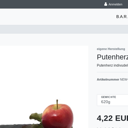
Anmelden
B.A.R.
eigene Herstellung
Putenher
Putenherz indivude
Artikelnummer
NEW-
GEWICHTE
4,22 E