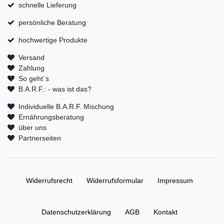
schnelle Lieferung
persönliche Beratung
hochwertige Produkte
Versand
Zahlung
So geht´s
B.A.R.F.: - was ist das?
Individuelle B.A.R.F. Mischung
Ernährungsberatung
über uns
Partnerseiten
Widerrufs­recht
Widerrufs­formular
Impressum
Daten­schutz­erklärung
AGB
Kontakt