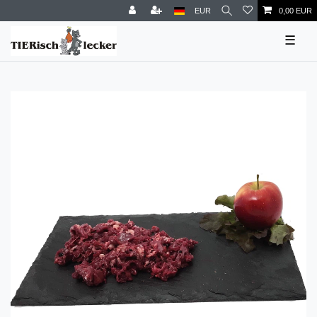
EUR
0,00 EUR
☰