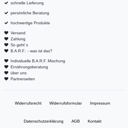
schnelle Lieferung
persönliche Beratung
hochwertige Produkte
Versand
Zahlung
So geht´s
B.A.R.F.: - was ist das?
Individuelle B.A.R.F. Mischung
Ernährungsberatung
über uns
Partnerseiten
Widerrufs­recht
Widerrufs­formular
Impressum
Daten­schutz­erklärung
AGB
Kontakt