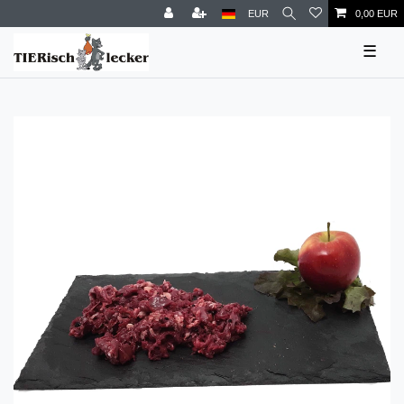
EUR
0,00 EUR
☰