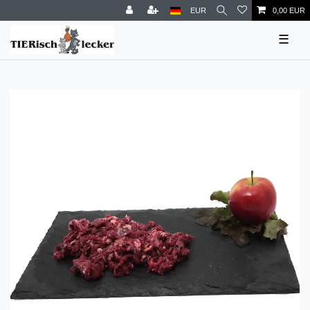
EUR
0,00 EUR
☰