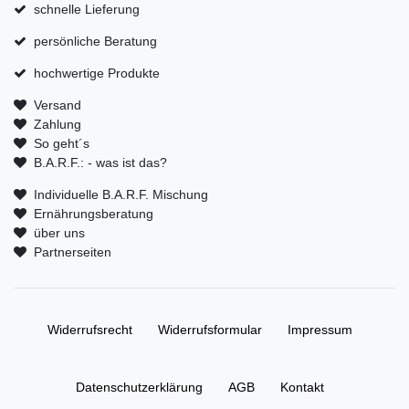
schnelle Lieferung
persönliche Beratung
hochwertige Produkte
Versand
Zahlung
So geht´s
B.A.R.F.: - was ist das?
Individuelle B.A.R.F. Mischung
Ernährungsberatung
über uns
Partnerseiten
Widerrufs­recht
Widerrufs­formular
Impressum
Daten­schutz­erklärung
AGB
Kontakt