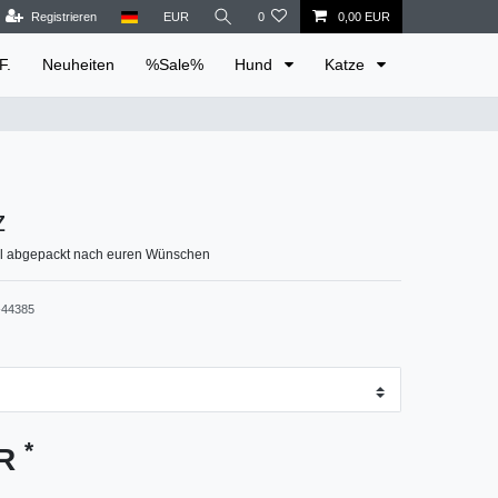
Registrieren
EUR
0
0,00 EUR
F.
Neuheiten
%Sale%
Hund
Katze
z
ll abgepackt nach euren Wünschen
44385
*
UR