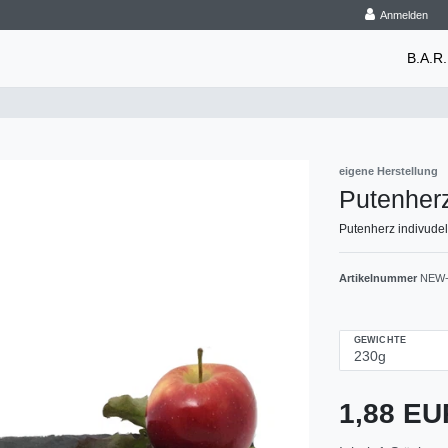
Anmelden
B.A.R.
eigene Herstellung
Putenher
Putenherz indivude
Artikelnummer
NEW-
GEWICHTE
1,88 E