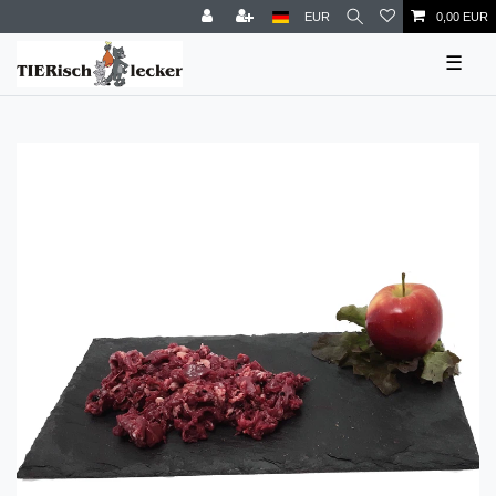
EUR
0,00 EUR
☰