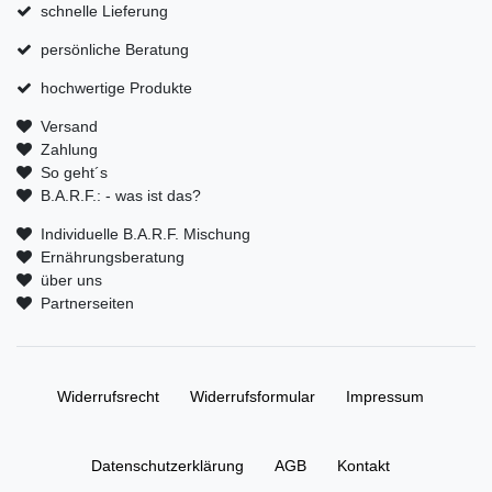
schnelle Lieferung
persönliche Beratung
hochwertige Produkte
Versand
Zahlung
So geht´s
B.A.R.F.: - was ist das?
Individuelle B.A.R.F. Mischung
Ernährungsberatung
über uns
Partnerseiten
Widerrufs­recht
Widerrufs­formular
Impressum
Daten­schutz­erklärung
AGB
Kontakt