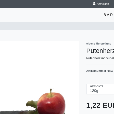
Anmelden
B.A.R.
eigene Herstellung
Putenher
Putenherz indivude
Artikelnummer
NEW-
GEWICHTE
1,22 E