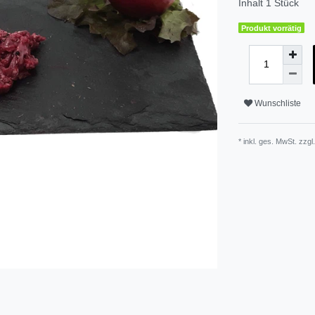
Inhalt
1
Stück
Produkt vorrätig
Wunschliste
* inkl. ges. MwSt. zzgl