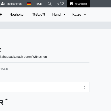
Registrieren
EUR
0
0,00 EUR
F.
Neuheiten
%Sale%
Hund
Katze
z
ll abgepackt nach euren Wünschen
44398
*
UR