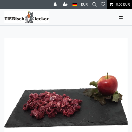
EUR
0,00 EUR
☰