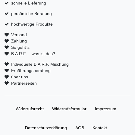
schnelle Lieferung
persönliche Beratung
hochwertige Produkte
Versand
Zahlung
So geht´s
B.A.R.F.: - was ist das?
Individuelle B.A.R.F. Mischung
Ernährungsberatung
über uns
Partnerseiten
Widerrufs­recht
Widerrufs­formular
Impressum
Daten­schutz­erklärung
AGB
Kontakt