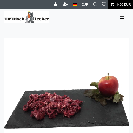
EUR
0,00 EUR
☰