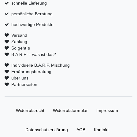
schnelle Lieferung
persönliche Beratung
hochwertige Produkte
Versand
Zahlung
So geht´s
B.A.R.F.: - was ist das?
Individuelle B.A.R.F. Mischung
Ernährungsberatung
über uns
Partnerseiten
Widerrufs­recht
Widerrufs­formular
Impressum
Daten­schutz­erklärung
AGB
Kontakt