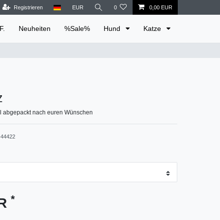
Registrieren
EUR
0
0,00 EUR
F.
Neuheiten
%Sale%
Hund
Katze
z
ll abgepackt nach euren Wünschen
44422
*
UR