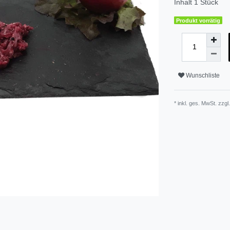
Inhalt
1
Stück
Produkt vorrätig
Wunschliste
* inkl. ges. MwSt. zzgl