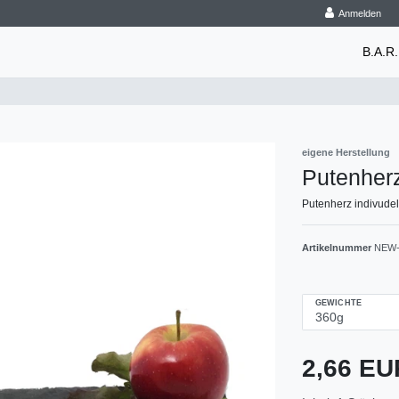
Anmelden
B.A.R.
eigene Herstellung
Putenher
Putenherz indivude
Artikelnummer
NEW-
GEWICHTE
2,66 E