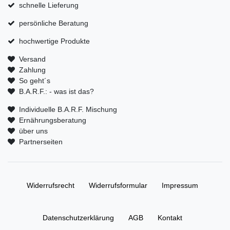
schnelle Lieferung
persönliche Beratung
hochwertige Produkte
Versand
Zahlung
So geht´s
B.A.R.F.: - was ist das?
Individuelle B.A.R.F. Mischung
Ernährungsberatung
über uns
Partnerseiten
Widerrufs­recht
Widerrufs­formular
Impressum
Daten­schutz­erklärung
AGB
Kontakt