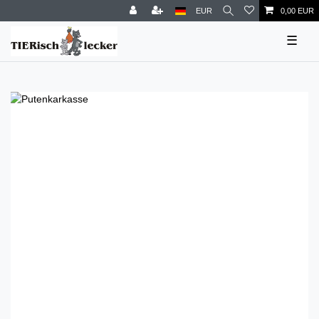
EUR
0,00 EUR
☰