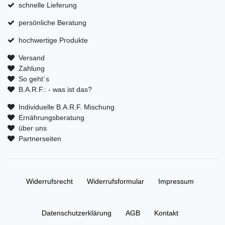
schnelle Lieferung
persönliche Beratung
hochwertige Produkte
Versand
Zahlung
So geht´s
B.A.R.F.: - was ist das?
Individuelle B.A.R.F. Mischung
Ernährungsberatung
über uns
Partnerseiten
Widerrufs­recht
Widerrufs­formular
Impressum
Daten­schutz­erklärung
AGB
Kontakt