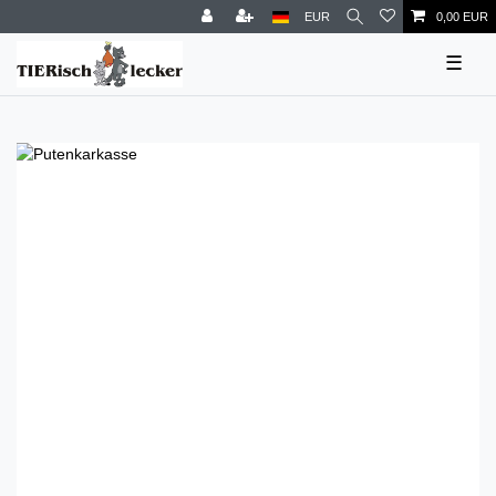
EUR
0,00 EUR
☰