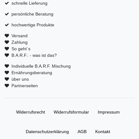
schnelle Lieferung
persönliche Beratung
hochwertige Produkte
Versand
Zahlung
So geht´s
B.A.R.F.: - was ist das?
Individuelle B.A.R.F. Mischung
Ernährungsberatung
über uns
Partnerseiten
Widerrufs­recht
Widerrufs­formular
Impressum
Daten­schutz­erklärung
AGB
Kontakt