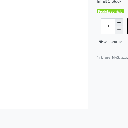
Inhalt
1
Stück
Produkt vorrätig
Wunschliste
* inkl. ges. MwSt. zzgl