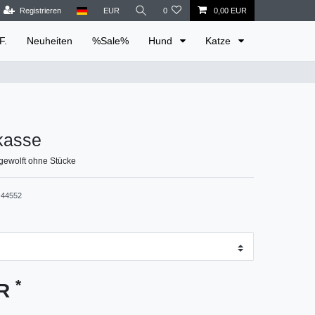
Registrieren
EUR
0
0,00 EUR
F.
Neuheiten
%Sale%
Hund
Katze
kasse
gewolft ohne Stücke
44552
*
UR