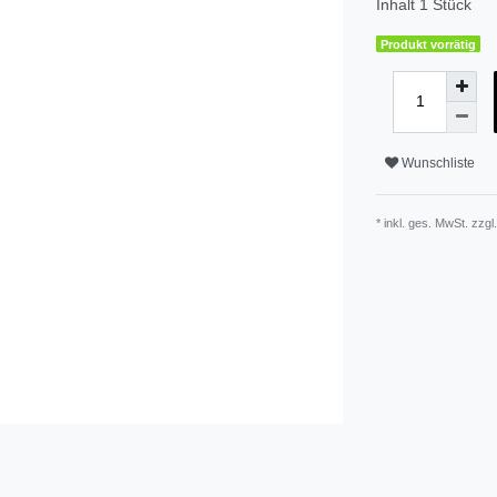
Inhalt
1
Stück
Produkt vorrätig
Wunschliste
* inkl. ges. MwSt. zzgl