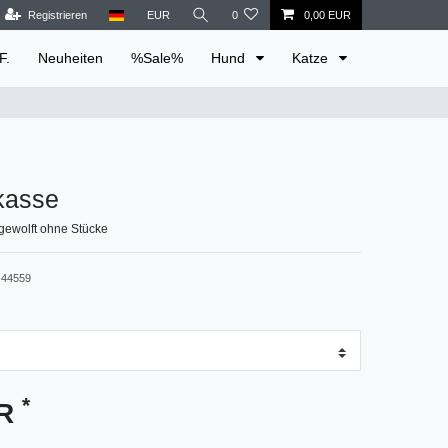
Registrieren
EUR
0
0,00 EUR
F.
Neuheiten
%Sale%
Hund
Katze
kasse
gewolft ohne Stücke
44559
*
UR