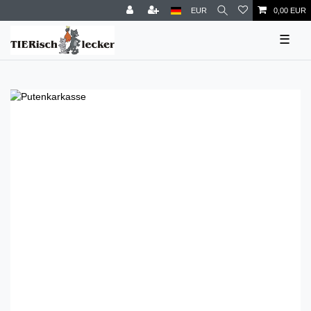
EUR
0,00 EUR
☰