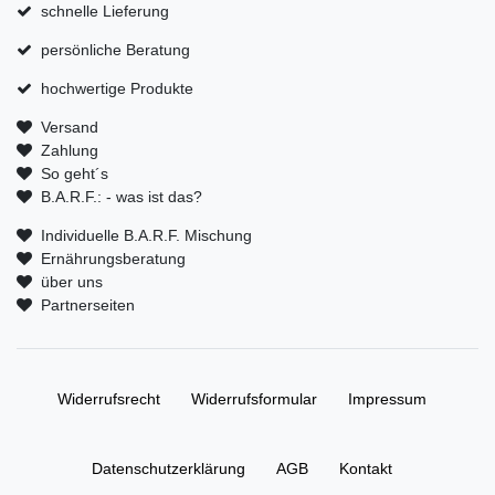
schnelle Lieferung
persönliche Beratung
hochwertige Produkte
Versand
Zahlung
So geht´s
B.A.R.F.: - was ist das?
Individuelle B.A.R.F. Mischung
Ernährungsberatung
über uns
Partnerseiten
Widerrufs­recht
Widerrufs­formular
Impressum
Daten­schutz­erklärung
AGB
Kontakt