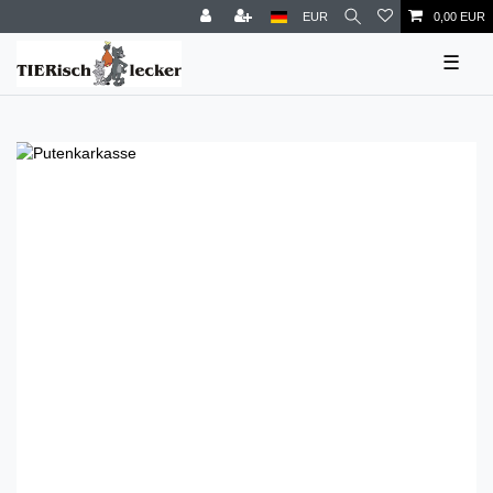
EUR
0,00 EUR
☰