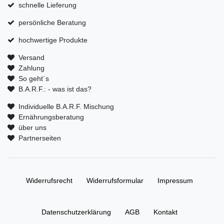
schnelle Lieferung
persönliche Beratung
hochwertige Produkte
Versand
Zahlung
So geht´s
B.A.R.F.: - was ist das?
Individuelle B.A.R.F. Mischung
Ernährungsberatung
über uns
Partnerseiten
Widerrufs­recht
Widerrufs­formular
Impressum
Daten­schutz­erklärung
AGB
Kontakt