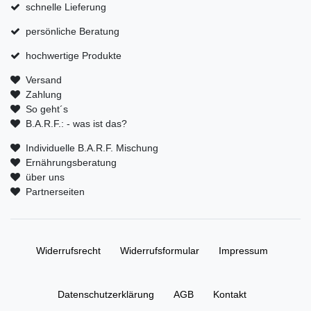
schnelle Lieferung
persönliche Beratung
hochwertige Produkte
Versand
Zahlung
So geht´s
B.A.R.F.: - was ist das?
Individuelle B.A.R.F. Mischung
Ernährungsberatung
über uns
Partnerseiten
Widerrufs­recht
Widerrufs­formular
Impressum
Daten­schutz­erklärung
AGB
Kontakt