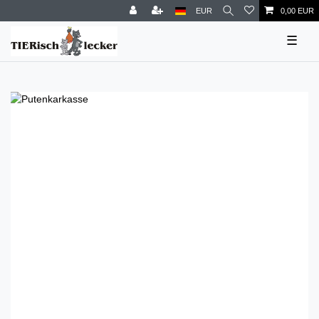
EUR
0,00 EUR
☰