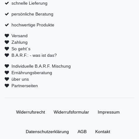
schnelle Lieferung
persönliche Beratung
hochwertige Produkte
Versand
Zahlung
So geht´s
B.A.R.F.: - was ist das?
Individuelle B.A.R.F. Mischung
Ernährungsberatung
über uns
Partnerseiten
Widerrufs­recht
Widerrufs­formular
Impressum
Daten­schutz­erklärung
AGB
Kontakt