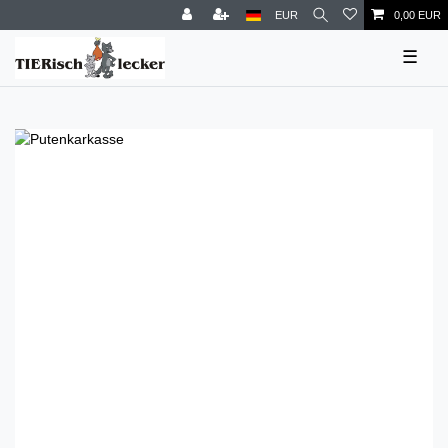
EUR
0,00 EUR
☰