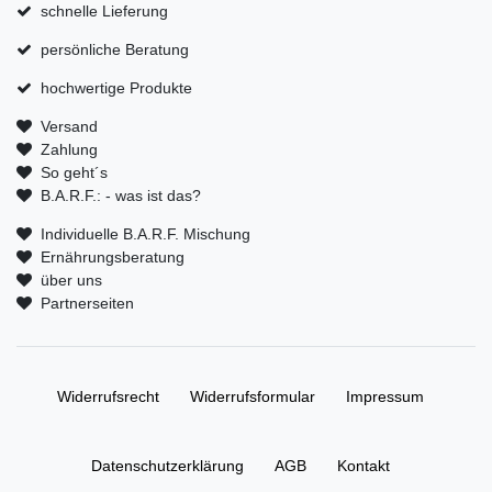
schnelle Lieferung
persönliche Beratung
hochwertige Produkte
Versand
Zahlung
So geht´s
B.A.R.F.: - was ist das?
Individuelle B.A.R.F. Mischung
Ernährungsberatung
über uns
Partnerseiten
Widerrufs­recht
Widerrufs­formular
Impressum
Daten­schutz­erklärung
AGB
Kontakt