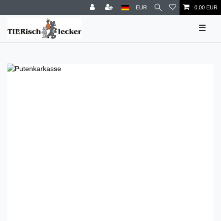
EUR
0,00 EUR
☰