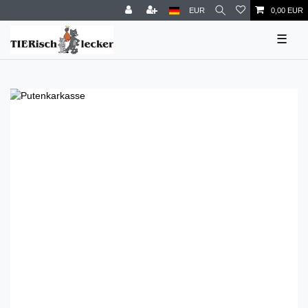
EUR
0,00 EUR
☰