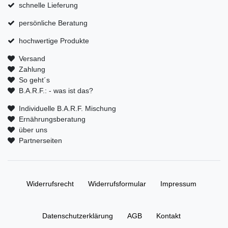
schnelle Lieferung
persönliche Beratung
hochwertige Produkte
Versand
Zahlung
So geht´s
B.A.R.F.: - was ist das?
Individuelle B.A.R.F. Mischung
Ernährungsberatung
über uns
Partnerseiten
Widerrufs­recht
Widerrufs­formular
Impressum
Daten­schutz­erklärung
AGB
Kontakt