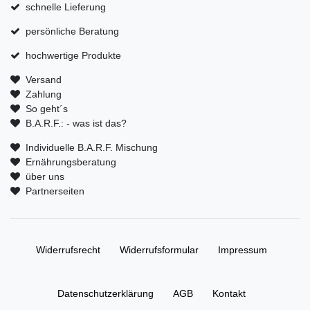
schnelle Lieferung
persönliche Beratung
hochwertige Produkte
Versand
Zahlung
So geht´s
B.A.R.F.: - was ist das?
Individuelle B.A.R.F. Mischung
Ernährungsberatung
über uns
Partnerseiten
Widerrufs­recht
Widerrufs­formular
Impressum
Daten­schutz­erklärung
AGB
Kontakt