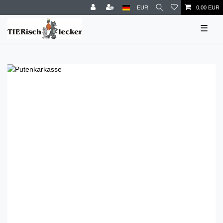
EUR
0,00 EUR
☰