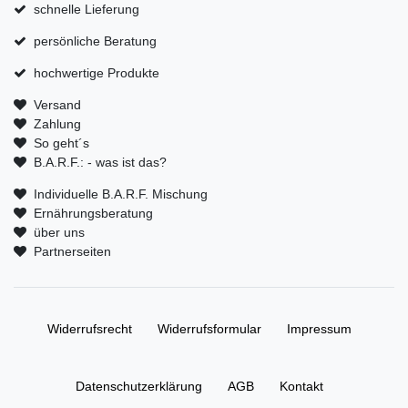
schnelle Lieferung
persönliche Beratung
hochwertige Produkte
Versand
Zahlung
So geht´s
B.A.R.F.: - was ist das?
Individuelle B.A.R.F. Mischung
Ernährungsberatung
über uns
Partnerseiten
Widerrufs­recht
Widerrufs­formular
Impressum
Daten­schutz­erklärung
AGB
Kontakt