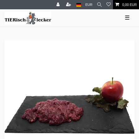
EUR
0,00 EUR
☰