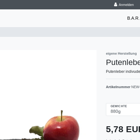
Anmelden
B.A.R.
eigene Herstellung
Putenleb
Putenleber indivud
Artikelnummer
NEW-
GEWICHTE
5,78 E