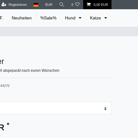
Registrieren
EUR
0
0,00 EUR
F.
Neuheiten
%Sale%
Hund
Katze
er
ell abgepackt nach euren Wünschen
44270
*
UR