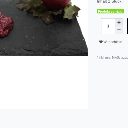
Inhalt
1
Stück
Produkt vorrätig
Wunschliste
* inkl. ges. MwSt. zzgl