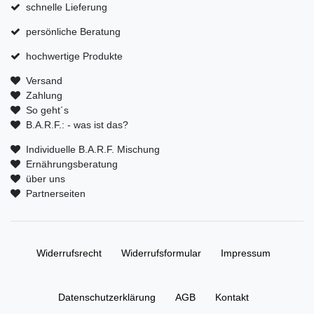
schnelle Lieferung
persönliche Beratung
hochwertige Produkte
Versand
Zahlung
So geht´s
B.A.R.F.: - was ist das?
Individuelle B.A.R.F. Mischung
Ernährungsberatung
über uns
Partnerseiten
Widerrufs­recht
Widerrufs­formular
Impressum
Daten­schutz­erklärung
AGB
Kontakt