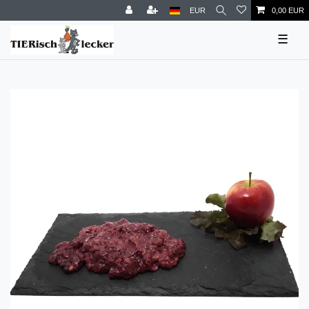
EUR
0,00 EUR
☰