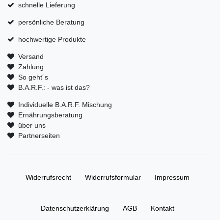
schnelle Lieferung
persönliche Beratung
hochwertige Produkte
Versand
Zahlung
So geht´s
B.A.R.F.: - was ist das?
Individuelle B.A.R.F. Mischung
Ernährungsberatung
über uns
Partnerseiten
Widerrufs­recht
Widerrufs­formular
Impressum
Daten­schutz­erklärung
AGB
Kontakt