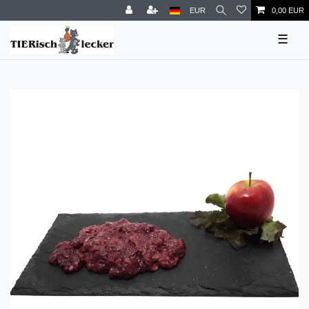
EUR
0,00 EUR
☰