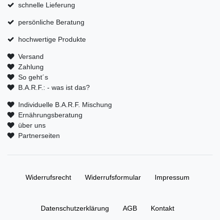
schnelle Lieferung
persönliche Beratung
hochwertige Produkte
Versand
Zahlung
So geht´s
B.A.R.F.: - was ist das?
Individuelle B.A.R.F. Mischung
Ernährungsberatung
über uns
Partnerseiten
Widerrufs­recht
Widerrufs­formular
Impressum
Daten­schutz­erklärung
AGB
Kontakt