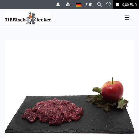
EUR
0,00 EUR
☰