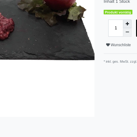
Inhalt
1
Stück
Produkt vorrätig
Wunschliste
* inkl. ges. MwSt. zzgl