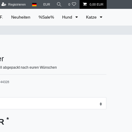
Registrieren
EUR
0
0,00 EUR
F.
Neuheiten
%Sale%
Hund
Katze
er
ell abgepackt nach euren Wünschen
44328
*
UR