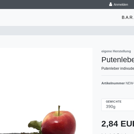
Anmelden
B.A.R.
eigene Herstellung
Putenleb
Putenleber indivud
Artikelnummer
NEW-
GEWICHTE
2,84 E