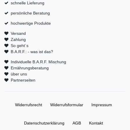
schnelle Lieferung
persönliche Beratung
hochwertige Produkte
Versand
Zahlung
So geht´s
B.A.R.F.: - was ist das?
Individuelle B.A.R.F. Mischung
Ernährungsberatung
über uns
Partnerseiten
Widerrufs­recht
Widerrufs­formular
Impressum
Daten­schutz­erklärung
AGB
Kontakt