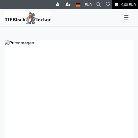
EUR
0,00 EUR
☰